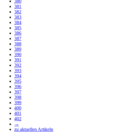
380
381
382
383
384
385
386
387
388
389
390
391
392
393
394
395
396
397
398
399
400
401
402
→
zu aktuellen Artikeln