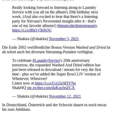
Really looking forward to listening along to Laundry
Service with you all on the album's 20th birthday next
week. (And also excited to hear that there's a listening
party for Nirvana's Nevermind straight after it - that's
one of my favorite albums!)
#timstwitterlisteningparty
https://t.co/iRk1y5hSOU
— Shakira (@shakira)
November 5, 2021
Die Ende 2002 veröffentlichte Bonus-Version
Washed and Dried
ist
ab sofort auch bei diversen Streaming-Portalen verfügbar.
To celebrate
#LaundryService
's 20th anniversary
tomorrow, the expanded Washed And Dried edition has
just been released to download / stream for very the first
time - plus we've added the Super Bowl LIV version of
Whenever, Wherever!
Listen now at
https://t.co/Gx52e9DYNe
ShakHQ
pic.twitter.com/duKqcbnZCX
— Shakira (@shakira)
November 12, 2021
In Deutschland, Österreich und der Schweiz dauert es noch etwas
bis zum Jubiläum.