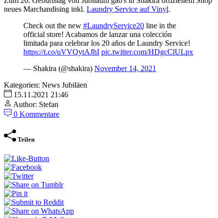
Zum 20. Geburtstag von Jubiläum gab's in Shakira offiziellem Shop
neues Marchandising inkl.
Laundry Service auf Vinyl
.
Check out the new
#LaundryService20
line in the
official store! Acabamos de lanzar una colección
limitada para celebrar los 20 años de Laundry Service!
https://t.co/uVVQytAJhI
pic.twitter.com/HDgcClULpx
— Shakira (@shakira)
November 14, 2021
Kategorien:
News
Jubiläen
15.11.2021 21:46
Author: Stefan
0 Kommentare
Teilen