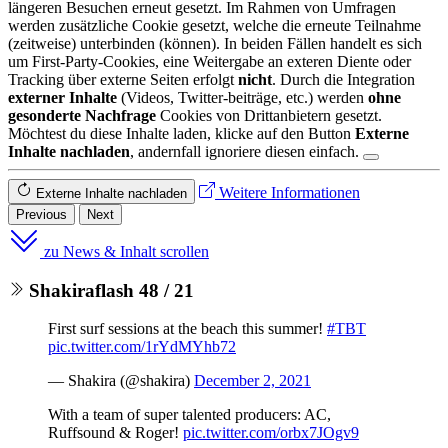
längeren Besuchen erneut gesetzt. Im Rahmen von Umfragen
werden zusätzliche Cookie gesetzt, welche die erneute Teilnahme
(zeitweise) unterbinden (können). In beiden Fällen handelt es sich
um First-Party-Cookies, eine Weitergabe an exteren Diente oder
Tracking über externe Seiten erfolgt
nicht
. Durch die Integration
externer Inhalte
(Videos, Twitter-beiträge, etc.) werden
ohne
gesonderte Nachfrage
Cookies von Drittanbietern gesetzt.
Möchtest du diese Inhalte laden, klicke auf den Button
Externe
Inhalte nachladen
, andernfall ignoriere diesen einfach.
Weitere Informationen
Externe Inhalte nachladen
Previous
Next
zu News & Inhalt scrollen
Shakiraflash 48 / 21
First surf sessions at the beach this summer!
#TBT
pic.twitter.com/1rYdMYhb72
— Shakira (@shakira)
December 2, 2021
With a team of super talented producers: AC,
Ruffsound & Roger!
pic.twitter.com/orbx7JOgv9