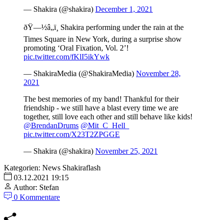
— Shakira (@shakira)
December 1, 2021
ðŸ—½â„ï¸ Shakira performing under the rain at the
Times Square in New York, during a surprise show
promoting ‘Oral Fixation, Vol. 2’!
pic.twitter.com/fKlI5ikYwk
— ShakiraMedia (@ShakiraMedia)
November 28,
2021
The best memories of my band! Thankful for their
friendship - we still have a blast every time we are
together, still love each other and still behave like kids!
@BrendanDrums
@Mit_C_Hell_
pic.twitter.com/X23T2ZPGGE
— Shakira (@shakira)
November 25, 2021
Kategorien:
News
Shakiraflash
03.12.2021 19:15
Author: Stefan
0 Kommentare