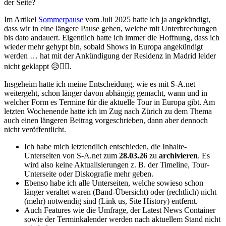
der Seite?
Im Artikel
Sommerpause
vom Juli 2025 hatte ich ja angekündigt,
dass wir in eine längere Pause gehen, welche mit Unterbrechungen
bis dato andauert. Eigentlich hatte ich immer die Hoffnung, dass ich
wieder mehr gehypt bin, sobald Shows in Europa angekündigt
werden … hat mit der Ankündigung der Residenz in Madrid leider
nicht geklappt 😥🤷‍♂️.
Insgeheim hatte ich meine Entscheidung, wie es mit S-A.net
weitergeht, schon länger davon abhängig gemacht, wann und in
welcher Form es Termine für die aktuelle Tour in Europa gibt. Am
letzten Wochenende hatte ich im Zug nach Zürich zu dem Thema
auch einen längeren Beitrag vorgeschrieben, dann aber dennoch
nicht veröffentlicht.
Ich habe mich letztendlich entschieden, die Inhalte-
Unterseiten von S-A.net zum
28.03.26
zu
archivieren
. Es
wird also keine Aktualisierungen z. B. der Timeline, Tour-
Unterseite oder Diskografie mehr geben.
Ebenso habe ich alle Unterseiten, welche sowieso schon
länger veraltet waren (Band-Übersicht) oder (rechtlich) nicht
(mehr) notwendig sind (Link us, Site History) entfernt.
Auch Features wie die Umfrage, der Latest News Container
sowie der Terminkalender werden nach aktuellem Stand nicht